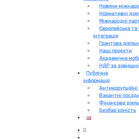
Новини міжнаро
Нормативні до
Міжнародні пар
Європейська та
інтеграція
Грантова діяльн
Наші проєкти
Академічна мобі
НДР за зовнішн
Публічна
інформація
Антикорупційні
Вакантні посад
Фінансова діяль
Безбар’єрність