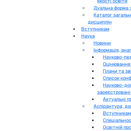
якості освіти
Дуальна форма 
Каталог загаль
дисциплін
Вступникам
Наука
Новини
Інформація, ана
Науково-пед
Оцінювання
Плани та зв
Список конф
Науково-дос
зареєстровані 
Актуальні п
Аспірантура, д
Вступникам
Спеціальнос
Освітній пр