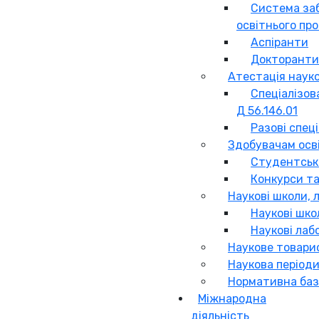
Система за
освітнього пр
Аспіранти
Докторанти
Атестація науко
Спеціалізов
Д 56.146.01
Разові спец
Здобувачам осв
Студентськ
Конкурси та
Наукові школи, 
Наукові шко
Наукові лаб
Наукове товари
Наукова період
Нормативна баз
Міжнародна
діяльність