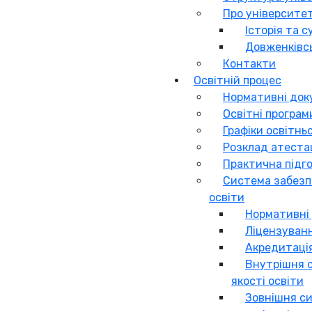
Про університе
Історія та с
Довженківсь
Контакти
Освітній процес
Нормативні до
Освітні програм
Графіки освітнь
Розклад атестац
Практична підг
Система забезп
освіти
Нормативні
Ліцензуван
Акредитаці
Внутрішня 
якості освіти
Зовнішня с