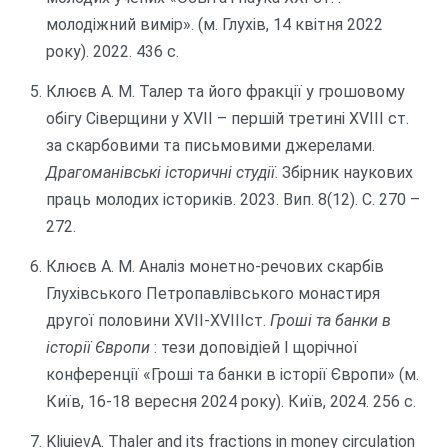
молодіжний вимір». (м. Глухів, 14 квітня 2022
року). 2022. 436 с.
Клюєв А. М. Талер та його фракції у грошовому
обігу Сіверщини у XVII – першій третині XVIII ст.
за скарбовими та письмовими джерелами.
Драгоманівські історичні студії
. Збірник наукових
праць молодих істориків. 2023. Вип. 8(12). С. 270 –
272.
Клюєв А. М. Аналіз монетно-речових скарбів
Глухівського Петропавлівського монастиря
другої половини ХVІІ-ХVІІІст.
Гроші та банки в
історії Європи
: тези доповідіей І щорічної
конференції «Гроші та банки в історії Європи» (м.
Київ, 16-18 вересня 2024 року). Київ, 2024. 256 с.
KliuievА. Thaler and its fractions in money circulation