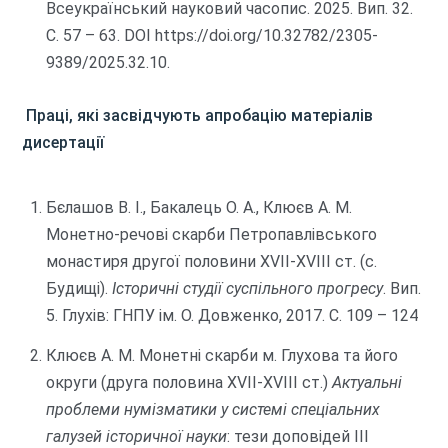
Всеукраїнський науковий часопис. 2025. Вип. 32.
С. 57 – 63. DOI https://doi.org/10.32782/2305-
9389/2025.32.10.
Праці, які засвідчують апробацію матеріалів
дисертації
Бєлашов В. І., Бакалець О. А., Клюєв А. М.
Монетно-речові скарби Петропавлівського
монастиря другої половини ХVII-ХVIII ст. (с.
Будищі).
Історичні студії суспільного прогресу
. Вип.
5. Глухів: ГНПУ ім. О. Довженко, 2017. С. 109 – 124
Клюєв А. М. Монетні скарби м. Глухова та його
округи (друга половина ХVII-ХVIII ст.)
Актуальні
проблеми нумізматики у системі спеціальних
галузей історичної науки
: тези доповідей ІІІ