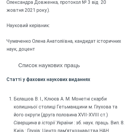
Олександра Довженка, протокол № 3 від 20
жовтня 2021 року.).
Науковий керівник:
Чумаченко Олена Анатоліївна
, кандидат історичних
наук, доцент
Cписок наукових праць
Статті у фахових наукових виданнях
Бєлашов В. І., Клюєв А. М. Монетні скарби
колишньої столиці Гетьманщини м. Глухова та
його округи (друга половина ХVII-ХVIII ст.)
Сіверщина в історії України
: зб. наук. праць. Вип. 8.
Київ : Глухів: Центр пам’яткознавства НАН