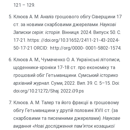
121 – 129.
Клюєв А. М. Аналіз грошового обігу Сіверщини 17
ст. за новими скарбовими джерелами.
Наукові
Записки серія: історія
. Вінниця. 2024. Випуск 50. С.
17-21. https: //doi.org/10.31652/2411-21-43-2024-
50-17-21 ORClD: http://org/0000- 0001-5802-1574.
Клюєв А. М., Чумаченко О. А. Українські літописи,
щоденники-хроніки 17-18 ст. про економіку та
грошовий обіг Гетьманщини.
Сумський історико
архівний журнал
. Суми, 2022. Вип. 39. С. 5–15. Doi:
doi.org/10.21272/Shaj. 2022.i39.ps
Клюєв. А. М. Талер та його фракції в грошовому
обігу Гетьманщини у другій половині ХVII ст. (за
скарбовими та писемними джерелами).
Наукове
видання «Нові дослідження памʼяток козацької