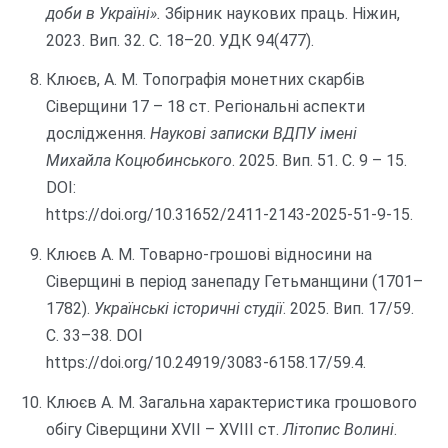
доби в Україні».
Збірник наукових праць. Ніжин,
2023. Вип. 32. С. 18–20. УДК 94(477).
Клюєв, А. М. Топографія монетних скарбів
Сіверщини 17 – 18 ст. Регіональні аспекти
дослідження.
Наукові записки ВДПУ імені
Михайла Коцюбинського
. 2025. Вип. 51. С. 9 – 15.
DOI:
https://doi.org/10.31652/2411-2143-2025-51-9-15
.
Клюєв А. М. Товарно-грошові відносини на
Сіверщині в період занепаду Гетьманщини (1701–
1782).
Українські історичні студії
. 2025. Вип. 17/59.
С. 33–38. DOI
https://doi.org/10.24919/3083-6158.17/59.4
.
Клюєв А. М. Загальна характеристика грошового
обігу Сіверщини ХVІІ – ХVІІІ ст.
Літопис Волині
.