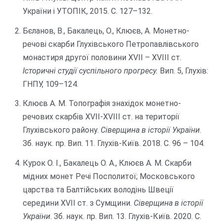
України і УТОПІК, 2015. С. 127–132.
Бєланов, В., Бакалець, О., Клюєв, А. Монетно-
речові скарби Глухівського Петропавлівського
монастиря другої половини ХVІІ – ХVІІІ ст.
Історичні студії суспільного прогресу.
Вип. 5, Глухів:
ГНПУ, 109–124.
Клюєв А. М. Топографія знахідок монетно-
речових скарбів ХVII-ХVIII ст. на території
Глухівського району.
Сіверщина в історії України
.
Зб. наук. пр. Вип. 11. Глухів-Київ. 2018. С. 96 – 104.
Курок О. І., Бакалець О. А., Клюєв А. М. Скарби
мідних монет Речі Посполитої; Московського
царства та Балтійських володінь Швеції
середини ХVII ст. з Сумщини.
Сіверщина в історії
України
. Зб. наук. пр. Вип. 13. Глухів-Київ. 2020. С.