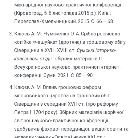
міжнародної науково-практичної конференції
(Кіровоград, 5-6 листопада 2015 р.). Київ :
Переяслав-Хмельницький, 2015. С. 66 – 68
Клюєв А. М., Чумаченко О. А. Срібна російська
копійка «чешуйка» (дротяна) в грошовому обігу
Сіверщини в ХVII–XVIII ст.
Сумські історико-
краєзнавчі студії
: збірник матеріалів ІІ
Всеукраїнської науково-практичної інтернет-
конференці. Суми. 2021. С. 85 – 90.
Клюєв А. М. Вплив грошових реформ
московського царства на грошовий обіг
Сіверщини з середини XVII ст. (про реформу
Петра І 1704 року). Збірник матеріалів щорічної
звітної науково-практичної конференції
здобувачів фахової передвищої, вищої освіти та
молодих учених «Освіта і наука ХХІ ст. :