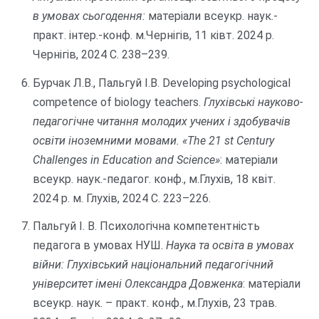
в умовах сьогодення:
матеріали всеукр. наук.-
практ. інтер.-конф. м.Чернігів, 11 ківт. 2024 р.
Чернігів, 2024 С. 238–239.
Бурчак Л.В., Пальгуй І.В. Developing psychological
competence of biology teachers.
Глухівські науково-
педагогічне читання молодих учених і здобувачів
освіти іноземними мовами. «The 21 st Century
Challenges in Education and Science»
: матеріали
всеукр. наук.-педагог. конф., м.Глухів, 18 квіт.
2024 р. м. Глухів, 2024 С. 223–226.
Пальгуй І. В. Психологічна компетентність
педагога в умовах НУШ.
Наука та освіта в умовах
війни: Глухівський національний педагогічний
університет імені Олександра Довженка
: матеріали
всеукр. наук. – практ. конф., м.Глухів, 23 трав.