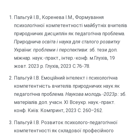
Пальгуй І.В., Коренева І.М., Формування
психологічної компетентності майбутніх вчителів
природничих дисциплін як педагогічна проблема.
Природнича освіта і наука для сталого розвитку
України: проблеми і перспективи:
зб. тези доп.
міжнар. наук.-практ., інтер.-конф. м.Глухів, 19
жовт. 2023 р. Глухів, 2023 С.76-78.
Пальгуй І.В. Емоційний інтелект і психологічна
компетентність вчителів природничих наук як
педагогічна проблема.
Наукова молодь -2023р
.: зб.
матеріалів доп. учасн. ХІ Всеукр. наук.-практ.
конф. Київ: Компринт, 2023 С. 260–262.
Пальгуй І.В. Розвиток психолого-педагогічної
компетентності як складової професійного