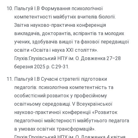
Пальгуй І.В Формування психологічної
компетентності майбутніх вчителів біології.
Звітна науково-практична конференція
викладачів, докторантів, аспірантів та молодих
учених, здобувачів вищої та фахової передвищої
освіти «Освіта і наука XXI століття».
Глухів:Глухівський НПУ ім. О. Довженка 27–28
березня 2025 р. С.29-31.
Пальгуй І.В Сучасні стратегії підготовки
педагогів: психологічна компетентність та
особистісний розвиток у професійному
освітньому середовищі. V Всеукраїнської
науково-практичної конференції «Розвиток
педагогічної майстерності майбутнього педагога
в умовах освітніх трансформацій».
Глухів:Глухівський НПУ ім. О. Довженка 4 квітня