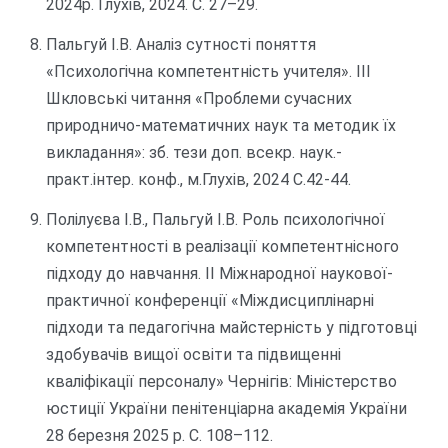
2024р. Глухів, 2024. С. 27–29.
Пальгуй І.В. Аналіз сутності поняття
«Психологічна компетентність учителя». ІІІ
Шкловські читання «Проблеми сучасних
природничо-математичних наук та методик їх
викладання»: зб. тези доп. всекр. наук.-
практ.інтер. конф., м.Глухів, 2024 С.42-44.
Полілуєва І.В., Пальгуй І.В. Роль психологічної
компетентності в реалізації компетентнісного
підходу до навчання. ІІ Міжнародної наукової-
практичної конференції «Міждисциплінарні
підходи та педагогічна майстерність у підготовці
здобувачів вищої освіти та підвищенні
кваліфікації персоналу» Чернігів: Міністерство
юстиції України пенітенціарна академія України
28 березня 2025 р. С. 108–112.