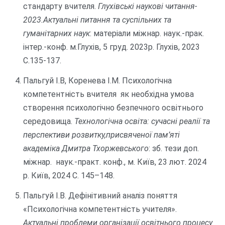
стандарту вчителя.
Глухівські наукові читання-
2023.Актуальні питання та суспільних та
гуманітарних наук
: матеріали міжнар. наук.-прак.
інтер.-конф. м.Глухів, 5 груд. 2023р. Глухів, 2023
С.135-137.
Пальгуй І.В, Коренева І.М. Психологічна
компетентність вчителя як необхідна умова
створення психологічно безпечного освітнього
середовища.
Технологічна освіта: сучасні реалії та
перспективи розвитку,присвяченої пам’яті
академіка Дмитра Тхоржевського
: зб. тези доп.
міжнар. наук.-практ. конф., м. Київ, 23 лют. 2024
р. Київ, 2024 С. 145–148.
Пальгуй І.В. Дефінітивний аналіз поняття
«Психологічна компетентність учителя».
Актуальні проблеми організації освітнього процесу