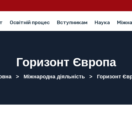
т
Освітній процес
Вступникам
Наука
Міжна
Горизонт Європа
овна
>
Міжнародна діяльність
>
Горизонт Єв