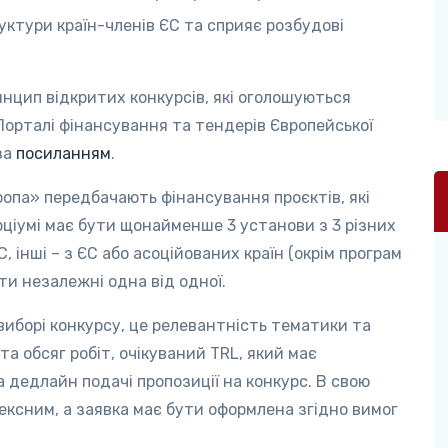
уктури країн-членів ЄС та сприяє розбудові
нцип відкритих конкурсів, які оголошуються
Порталі фінансування та тендерів Європейської
за
посиланням
.
ропа» передбачають фінансування проєктів, які
орціумі має бути щонайменше 3 установи з 3 різних
С, інші – з ЄС або асоційованих країн (окрім програм
бути незалежні одна від одної.
 виборі конкурсу, це релевантність тематики та
та обсяг робіт, очікуваний TRL, який має
а дедлайн подачі пропозиції на конкурс. В свою
лексним, а заявка має бути оформлена згідно вимог