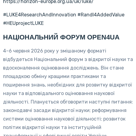
https://horizon-europe.org.ua/uk/luke/
#LUKE4ResearchAndInnovation
#RandI4AddedValue
#HEUprojectLUKE
НАЦІОНАЛЬНИЙ ФОРУМ OPEN4UA
4–6 червня 2026 року у змішаному форматі
відбудеться Національний форум з відкритої науки та
вдосконалення оцінювання досліджень. Він стане
площадкою обміну кращими практиками та
поширення знань, необхідних для розвитку відкритої
науки та відповідального оцінювання наукової
діяльності. Планується обговорити наступні питання:
законодавчі засади відкритої науки; реформування
системи оцінювання наукової діяльності; розвиток
політик відкритої науки та інституційній
трансформації у сфері вищої освіти України;