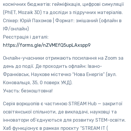
космічних бюджетів: гейміфікація, цифрові симуляції
(PhET, Mozaik 3D) та досліди з підручних матеріалів.
Спікер: Юрій Пахомов | Формат: змішаний (офлайн в
ІФ/онлайн)
Реєстрація і деталі:
https://forms.gle/nZVMEfQ5upLAxspp9
Онлайн-учасники отримають посилання на Zoom за
день до події. Де проходить офлайн: Івано-
Франківськ, Наукове містечко “Нова Енергія” (вул.
Коновальця, 35, 0 поверх УКД).
Участь: безкоштовна!
Серія воркшопів є частиною STREAM Hub — закритої
освітянської спільноти, де викладачі, науковці та
інноватори об’єднуються для розвитку STEM-освіти.
Хаб функціонує в рамках проєкту “STREAM IT (