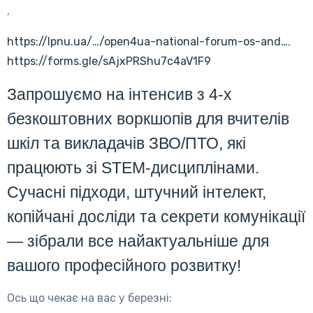
,
https://lpnu.ua/…/open4ua-national-forum-os-and…
,
https://forms.gle/sAjxPRShu7c4aV1F9
Запрошуємо на інтенсив з 4-х
безкоштовних воркшопів для вчителів
шкіл та викладачів ЗВО/ПТО, які
працюють зі STEM-дисциплінами.
Сучасні підходи, штучний інтелект,
копійчані досліди та секрети комунікації
— зібрали все найактуальніше для
вашого професійного розвитку!
Ось що чекає на вас у березні: