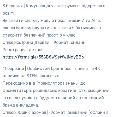
3 березня | Комунікація як інструмент лідерства в
освіті
Як знайти спільну мову з поколіннями Z та Alfa,
екологічно вирішувати конфлікти з батьками та
створити безпечний простір у класі.
Спікерка: Ірина Дарвай | Формат: онлайн
Реєстрація і деталі:
https://forms.gle/55SB8WSeWWjNdyBB6
11 березня | Особистий бренд освітянина та 4К
навички на STEM-заняттях
Переходимо від “транслятора знань” до
фасилітатора: розвиваємо креативність, емоційний
інтелект учнів та будуємо власний автентичний
бренд викладача.
Спікер: Юрій Пахомов | Формат: змішаний (офлайн в