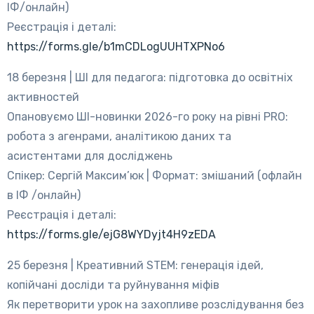
ІФ/онлайн)
Реєстрація і деталі:
https://forms.gle/b1mCDLogUUHTXPNo6
18 березня | ШІ для педагога: підготовка до освітніх
активностей
Опановуємо ШІ-новинки 2026-го року на рівні PRO:
робота з агенрами, аналітикою даних та
асистентами для досліджень
Спікер: Сергій Максим’юк | Формат: змішаний (офлайн
в ІФ /онлайн)
Реєстрація і деталі:
https://forms.gle/ejG8WYDyjt4H9zEDA
25 березня | Креативний STEM: генерація ідей,
копійчані досліди та руйнування міфів
Як перетворити урок на захопливе розслідування без