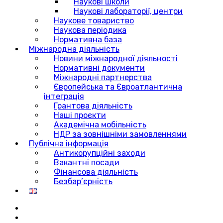
Наукові школи
Наукові лабораторії, центри
Наукове товариство
Наукова періодика
Нормативна база
Міжнародна діяльність
Новини міжнародної діяльності
Нормативні документи
Міжнародні партнерства
Європейська та Євроатлантична
інтеграція
Грантова діяльність
Наші проєкти
Академічна мобільність
НДР за зовнішніми замовленнями
Публічна інформація
Антикорупційні заходи
Вакантні посади
Фінансова діяльність
Безбар’єрність