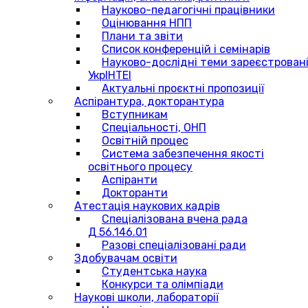
Науково-педагогічні працівники
Оцінювання НПП
Плани та звіти
Список конференцій і семінарів
Науково-дослідні теми зареєстровані
УкрІНТЕІ
Актуальні проєктні пропозиції
Аспірантура, докторантура
Вступникам
Спеціальності, ОНП
Освітній процес
Система забезпечення якості
освітнього процесу
Аспіранти
Докторанти
Атестація наукових кадрів
Спеціалізована вчена рада
Д 56.146.01
Разові спеціалізовані ради
Здобувачам освіти
Студентська наука
Конкурси та олімпіади
Наукові школи, лабораторії