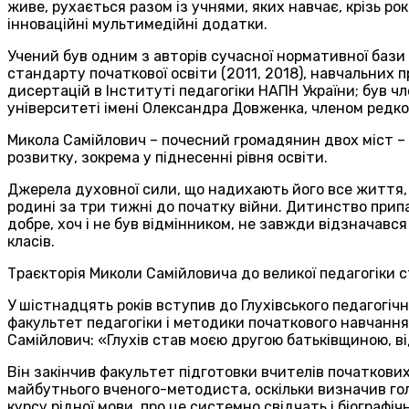
живе, рухається разом із учнями, яких навчає, крізь р
інноваційні мультимедійні додатки.
Учений був одним з авторів сучасної нормативної бази 
стандарту початкової освіти (2011, 2018), навчальних 
дисертацій в Інституті педагогіки НАПН України; був ч
університеті імені Олександра Довженка, членом редкол
Микола Самійлович – почесний громадянин двох міст – К
розвитку, зокрема у піднесенні рівня освіти.
Джерела духовної сили, що надихають його все життя, 
родині за три тижні до початку війни. Дитинство припа
добре, хоч і не був відмінником, не завжди відзначавс
класів.
Траєкторія Миколи Самійловича до великої педагогіки с
У шістнадцять років вступив до Глухівського педагогіч
факультет педагогіки і методики початкового навчання
Самійлович: «Глухів став моєю другою батьківщиною, ві
Він закінчив факультет підготовки вчителів початкових
майбутнього вченого-методиста, оскільки визначив голо
курсу рідної мови, про це системно свідчать і біографі