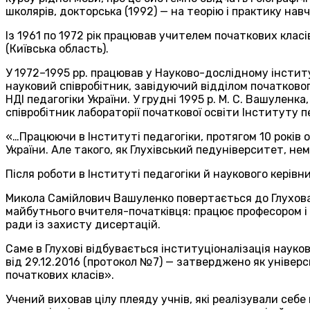
школярів, докторська (1992) — на теорію і практику навч
Із 1961 по 1972 рік працював учителем початкових клас
(Київська область).
У 1972–1995 рр. працював у Науково-дослідному інстит
науковий співробітник, завідуючий відділом початково
НДІ педагогіки України. У грудні 1995 р. М. С. Вашуленк
співробітник лабораторії початкової освіти Інституту п
«…Працюючи в Інституті педагогіки, протягом 10 років 
України. Але такого, як Глухівський педуніверситет, нем
Після роботи в Інституті педагогіки й наукового керівн
Микола Самійлович Вашуленко повертається до Глухова
майбутнього вчителя-початківця: працює професором і з
ради із захисту дисертацій.
Саме в Глухові відбувається інституціоналізація науко
від 29.12.2016 (протокол №7) — затверджено як універ
початкових класів».
Учений виховав цілу плеяду учнів, які реалізували себе 