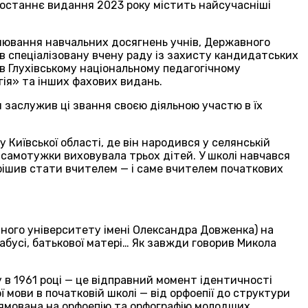
– останнє видання 2023 року містить найсучасніші
цінювання навчальних досягнень учнів, Державного
ав спеціалізовану вчену раду із захисту кандидатських
 в Глухівському національному педагогічному
гія» та інших фахових видань.
н заслужив ці звання своєю діяльною участю в їх
Київської області, де він народився у селянській
и самотужки виховувала трьох дітей. У школі навчався
ирішив стати вчителем — і саме вчителем початкових
ічного університету імені Олександра Довженка) на
бусі, батькової матері… Як завжди говорив Микола
у в 1961 році — це відправний момент ідентичності
мови в початковій школі — від орфоепії до структури
 спрямована на орфоепію та орфографію молодших