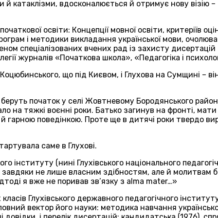
оки й катаклізми, вдосконалюється й отримує нову візію 
початкової освіти: Концепції мовної освіти, критеріїв о
програм і методики викладання української мови, очолюв
леном спеціалізованих вчених рад із захисту дисертацій
егії журналів «Початкова школа», «Педагогіка і психоло
оцюбинського, що під Києвом, і Глухова на Сумщині – ві
беруть початок у селі Жовтневому Бородянського району 
ло на тяжкі воєнні роки. Батько загинув на фронті, мат
я й гарною поведінкою. Проте ще в дитячі роки твердо в
тартувала саме в Глухові.
ного інституту (нині Глухівського національного педагог
 завдяки не лише власним здібностям, але й молитвам ба
дтоді я вже не поривав зв’язку з alma mater…»
 класів Глухівського державного педагогічного інститут
вний вектор його науки: методика навчання української 
чні довідки, і перелік дисертацій: кандидатська (1976),