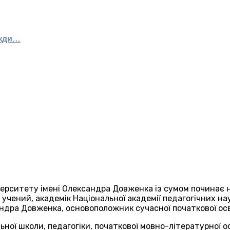
вжди…
верситету імені Олександра Довженка із сумом починає н
чений, академік Національної академії педагогічних нау
ндра Довженка, основоположник сучасної початкової осві
льної школи, педагогіки, початкової мовно-літературної