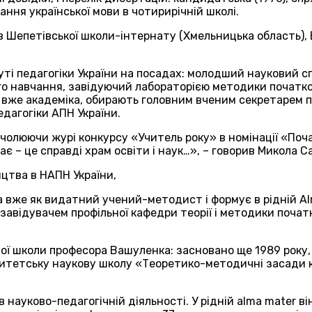
ання української мови в чотирирічній школі.
ів Шепетівської школи-інтернату (Хмельницька область),
уті педагогіки України на посадах: молодший науковий с
го навчання, завідуючий лабораторією методики початко
а, вже академіка, обирають головним вченим секретарем пр
едагогіки АПН України.
очолюючи журі конкурсу «Учитель року» в номінації «Поча
ає – це справді храм освіти і наук…», – говорив Микола С
ицтва в НАПН України,
 вже як видатний учений-методист і формує в рідній Al
авідувачем профільної кафедри теорії і методики початк
вої школи професора Вашуленка: засновано ще 1989 року,
ситетську наукову школу «Теоретико-методичні засади 
в науково-педагогічній діяльності. У рідній alma mater в