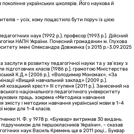
 покоління українських школярів. Його наукова й
ителів – усіх, кому пощастило бути поруч із цією
агогічних наук (1992 р.), професор (1993 р.). Дійсний
дагогіки НАПН України. Почесний громадянин м. Глухова
ерситету імені Олександра Довженка (з 2015 р.-3.09.2025
заслуги в розвитку педагогічної науки та у зв’язку з
 підготовчих класів (1986 р.), грамотою Міністерства
нський К.Д.» (2006 р.), «Володимир Мономах», «За
мінації «Вищий навчальний заклад» (2009 р.).
 козацький хрест» ІІІ ступеня (2011 р.). Занесений на
івського національного педагогічного університету
 наукових праць, зокрема «Методика навчання
ня змісту і методики навчання української мови в 1–4
ї мови для 1–4 класів.
пченко Н. Ф. у 1978 р. «Буквар» витримав 30 видань.
підручником для першокласників України», – сказав
огічних наук Василь Кремень ще в 2011 році… Буквар