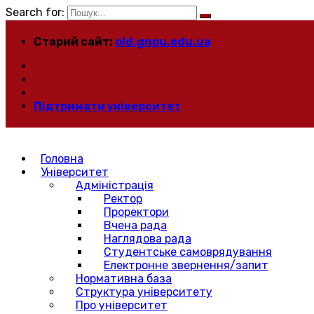
Search for:
Старий сайт:
old.gnpu.edu.ua
Підтримати університет
Головна
Університет
Адміністрація
Ректор
Проректори
Вчена рада
Наглядова рада
Студентське самоврядування
Електронне звернення/запит
Нормативна база
Структура університету
Про університет