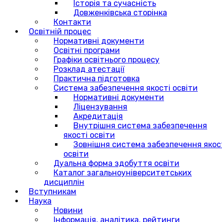
Історія та сучасність
Довженківська сторінка
Контакти
Освітній процес
Нормативні документи
Освітні програми
Графіки освітнього процесу
Розклад атестації
Практична підготовка
Система забезпечення якості освіти
Нормативні документи
Ліцензування
Акредитація
Внутрішня система забезпечення
якості освіти
Зовнішня система забезпечення якос
освіти
Дуальна форма здобуття освіти
Каталог загальноуніверситетських
дисциплін
Вступникам
Наука
Новини
Інформація, аналітика, рейтинги