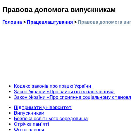
Правова допомога випускникам
Головна
>
Працевлаштування
>
Правова допомога ви
Кодекс законів про працю України
Закон України «Про зайнятість населення»
Закон України «Про сприяння соціальному становл
Підтримати університет
Випускникам
Безпека освітнього середовища
Стрічка пам’яті
Фотогалерея