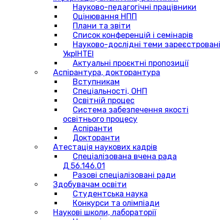
Науково-педагогічні працівники
Оцінювання НПП
Плани та звіти
Список конференцій і семінарів
Науково-дослідні теми зареєстровані
УкрІНТЕІ
Актуальні проєктні пропозиції
Аспірантура, докторантура
Вступникам
Спеціальності, ОНП
Освітній процес
Система забезпечення якості
освітнього процесу
Аспіранти
Докторанти
Атестація наукових кадрів
Спеціалізована вчена рада
Д 56.146.01
Разові спеціалізовані ради
Здобувачам освіти
Студентська наука
Конкурси та олімпіади
Наукові школи, лабораторії