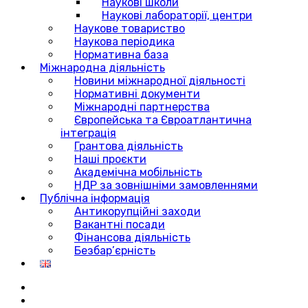
Наукові школи
Наукові лабораторії, центри
Наукове товариство
Наукова періодика
Нормативна база
Міжнародна діяльність
Новини міжнародної діяльності
Нормативні документи
Міжнародні партнерства
Європейська та Євроатлантична
інтеграція
Грантова діяльність
Наші проєкти
Академічна мобільність
НДР за зовнішніми замовленнями
Публічна інформація
Антикорупційні заходи
Вакантні посади
Фінансова діяльність
Безбар’єрність