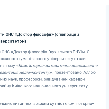
іти ОНС «Доктор філософії»
(співпраця з
іверситетом)
 ОНС «Доктор філософії» Глухівського ПНУ ім. О.
ржавного гуманітарного університету стали
 на тему
«Комп’ютерно-математичне моделювання
резентація медіа-контенту»,
презентованої Аллою
них наук, професором, завідувачем кафедри
изайну Київського національного університету
ючових питаннях, зокрема сутність комп’ютерно-