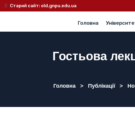
Старий сайт:
old.gnpu.edu.ua
Головна
Університе
Гостьова лек
Головна
>
Публікації
>
Но